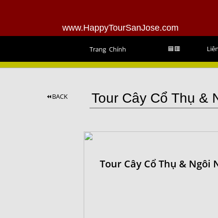
www.HappyTourSanJose.com
🟦🟥
Liên
Trang Chính
Tour Cây Cổ Thụ & 
⏪BACK
Tour Cây Cổ Thụ & Ngôi 