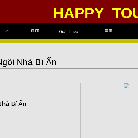
HAPPY
TO
 Lạc
🟨🟥
🟦🟥
Giới Thiệu
Ngôi Nhà Bí Ẩn
Nhà Bí Ẩn